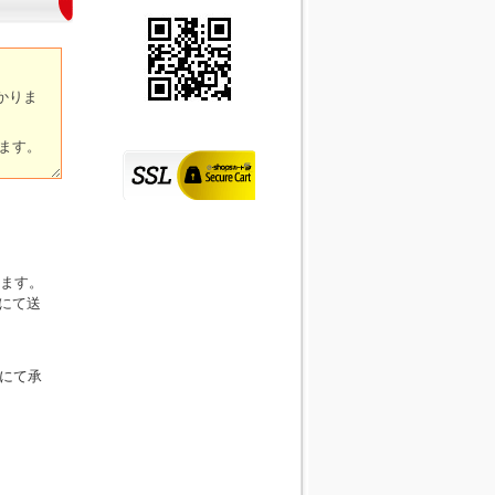
ます。
にて送
Xにて承