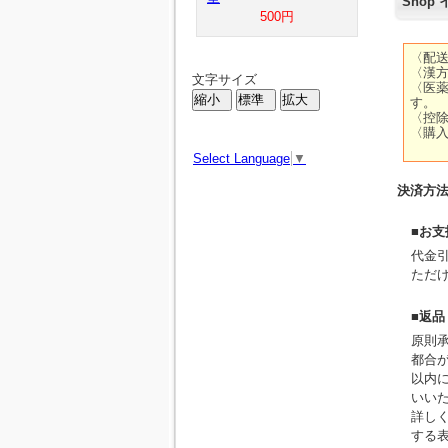
Shop
500円
文字サイズ
Select Language
▼
決済方
■お
代金
ただ
■返
原則
都合
以内に
いい
詳し
する