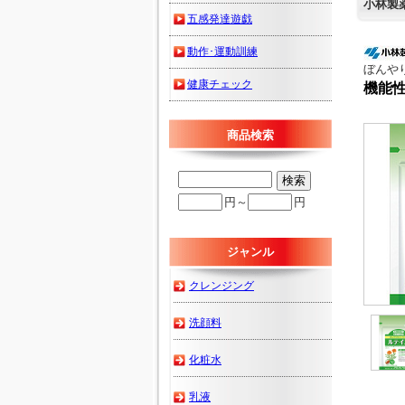
小林製
五感発達遊戯
動作･運動訓練
ぼんや
健康チェック
機能
商品検索
円～
円
ジャンル
クレンジング
洗顔料
化粧水
乳液