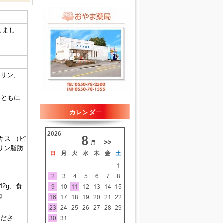
-----------------------------
しまし
セリン、
とともに
カレンダー
キス （ピ
セリン脂肪
042g、食
g
くださ