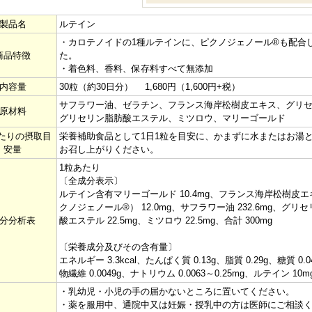
製品名
ルテイン
・カロテノイドの1種ルテインに、ピクノジェノール®も配合
商品特徴
た。
・着色料、香料、保存料すべて無添加
内容量
30粒（約30日分） 1,680円（1,600円+税）
サフラワー油、ゼラチン、フランス海岸松樹皮エキス、グリ
原材料
グリセリン脂肪酸エステル、ミツロウ、マリーゴールド
たりの摂取目
栄養補助食品として1日1粒を目安に、かまずに水またはお湯
安量
お召し上がりください。
1粒あたり
〔全成分表示〕
ルテイン含有マリーゴールド 10.4mg、フランス海岸松樹皮エ
クノジェノール®） 12.0mg、サフラワー油 232.6mg、グリ
分分析表
酸エステル 22.5mg、ミツロウ 22.5mg、合計 300mg
〔栄養成分及びその含有量〕
エネルギー 3.3kcal、たんぱく質 0.13g、脂質 0.29g、糖質 0.
物繊維 0.0049g、ナトリウム 0.0063～0.25mg、ルテイン 10m
・乳幼児・小児の手の届かないところに置いてください。
・薬を服用中、通院中又は妊娠・授乳中の方は医師にご相談