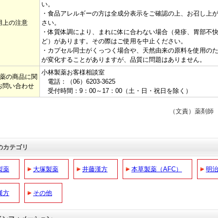
い。
・食品アレルギーの方は全成分表示をご確認の上、お召し上
用上の注意
さい。
・体質体調により、まれに体に合わない場合（発疹、胃部不
ど）があります。その際はご使用を中止ください。
・カプセル同士がくっつく場合や、天然由来の原料を使用の
が変化することがありますが、品質に問題はありません。
小林製薬お客様相談室
薬の商品に関
電話：（06）6203-3625
お問い合わせ
受付時間：9：00～17：00（土・日・祝日を除く）
（文責）薬剤師
のカテゴリ
製薬
大塚製薬
井藤漢方
本草製薬（AFC）
明
漢方
その他