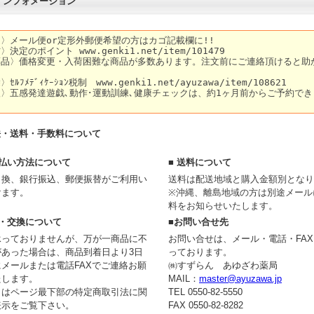
 インフォメーション
法・送料・手数料について
支払い方法について
■ 送料について
引換、銀行振込、郵便振替がご利用い
送料は配送地域と購入金額別となり
けます。
※沖縄、離島地域の方は別途メール
料をお知らせいたします。
品・交換について
■お問い合せ先
承っておりませんが、万が一商品に不
お問い合せは、メール・電話・FA
があった場合は、商品到着日より3日
っております。
メールまたは電話FAXでご連絡お願
㈱すずらん あゆざわ薬局
たします。
MAIL：
master@ayuzawa.jp
くはページ最下部の特定商取引法に関
TEL 0550-82-5550
表示をご覧下さい。
FAX 0550-82-8282