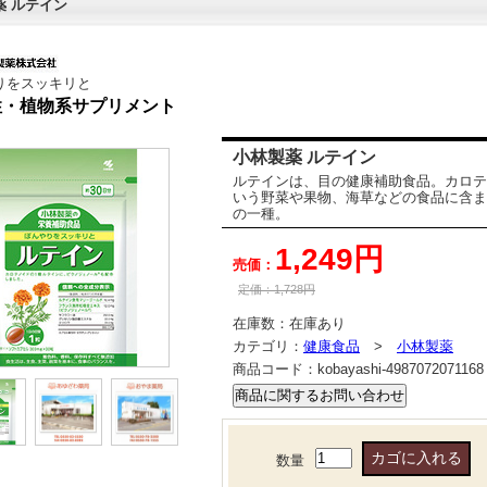
薬 ルテイン
りをスッキリと
性・植物系サプリメント
小林製薬 ルテイン
ルテインは、目の健康補助食品。カロテ
いう野菜や果物、海草などの食品に含ま
の一種。
1,249円
売価：
定価：
1,728
円
在庫数：
在庫あり
カテゴリ：
健康食品
>
小林製薬
商品コード：
kobayashi-4987072071168
数量