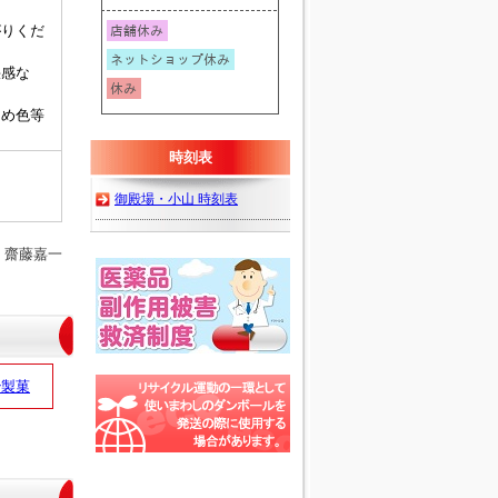
がりくだ
快感な
ため色等
時刻表
御殿場・小山 時刻表
 齋藤嘉一
治製菓