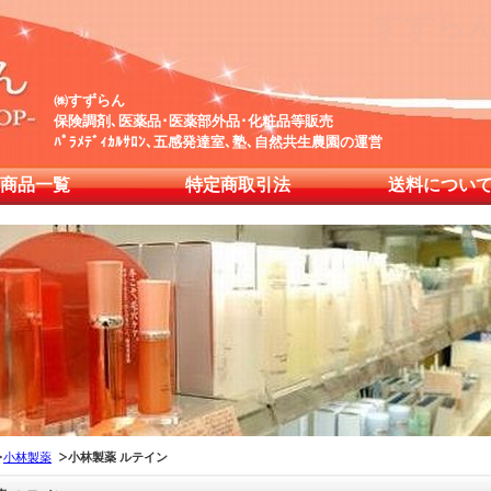
すずら
㈱すずらん
保険調剤､医薬品･医薬部外品･化粧品等販売
ﾊﾟﾗﾒﾃﾞｨｶﾙｻﾛﾝ､五感発達室､塾､自然共生農園の運営
商品一覧
特定商取引法
送料につい
小林製薬
小林製薬 ルテイン