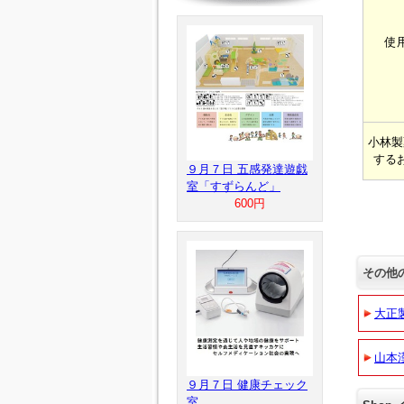
使
小林製
する
９月７日 五感発達遊戯
室「すずらんど」
600円
その他
大正
山本
９月７日 健康チェック
室