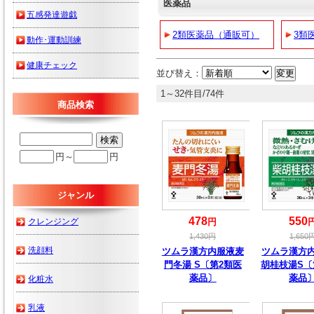
医薬品
五感発達遊戯
2類医薬品（通販可）
3類
動作･運動訓練
健康チェック
並び替え：
1～32件目/74件
商品検索
円～
円
ジャンル
478
550
クレンジング
円
1,430
円
1,650
洗顔料
ツムラ漢方内服液麦
ツムラ漢方
門冬湯 S〔第2類医
胡桂枝湯S〔
薬品〕
薬品
化粧水
乳液