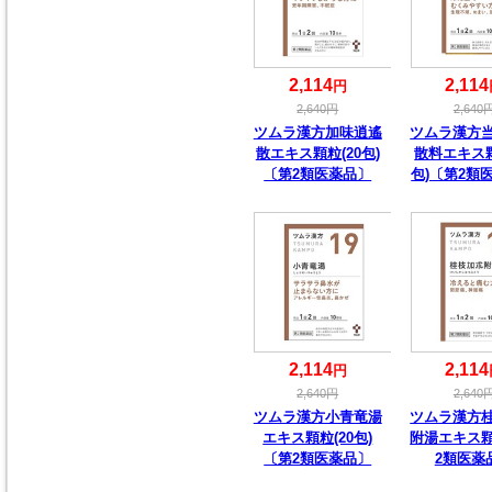
2,114
2,114
円
2,640
円
2,640
ツムラ漢方加味逍遙
ツムラ漢方
散エキス顆粒(20包)
散料エキス顆
〔第2類医薬品〕
包)〔第2類
2,114
2,114
円
2,640
円
2,640
ツムラ漢方小青竜湯
ツムラ漢方
エキス顆粒(20包)
附湯エキス
〔第2類医薬品〕
2類医薬