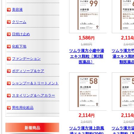
美容液
クリーム
日焼け止め
1,586
2,114
円
1,980
円
2,640
化粧下地
ツムラ漢方小建中湯
ツムラ漢方
エキス顆粒〔第2類
湯エキス顆
ファンデーション
医薬品〕
類医薬
ボディソープ＆ケア
シャンプー＆トリートメント
スタイリング＆ヘアカラー
男性用化粧品
2,114
2,114
円
2,640
円
2,640
新着商品
ツムラ漢方清上防風
ツムラ漢方
湯エキス顆粒(20包)
キス顆粒〔