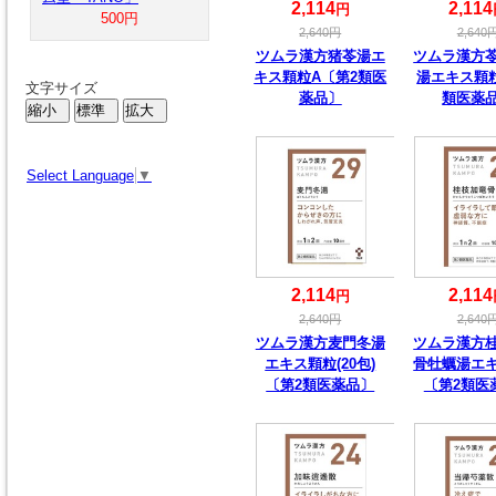
2,114
2,114
円
500円
2,640
円
2,640
ツムラ漢方猪苓湯エ
ツムラ漢方
キス顆粒A〔第2類医
湯エキス顆
文字サイズ
薬品〕
類医薬
Select Language
▼
2,114
2,114
円
2,640
円
2,640
ツムラ漢方麦門冬湯
ツムラ漢方
エキス顆粒(20包)
骨牡蠣湯エ
〔第2類医薬品〕
〔第2類医