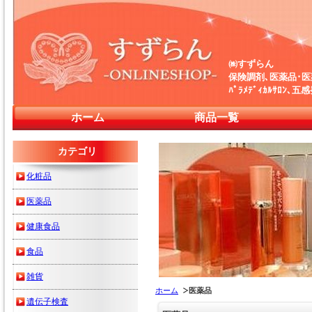
㈱すずらん
保険調剤､医薬品･
ﾊﾟﾗﾒﾃﾞｨｶﾙｻﾛﾝ
ホーム
商品一覧
カテゴリ
化粧品
医薬品
健康食品
食品
雑貨
ホーム
医薬品
遺伝子検査