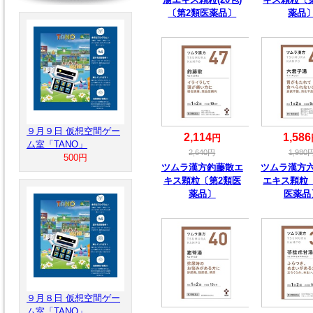
〔第2類医薬品〕
薬品
９月９日 仮想空間ゲー
2,114
1,586
円
ム室「TANO」
2,640
円
1,980
500円
ツムラ漢方釣藤散エ
ツムラ漢方
キス顆粒〔第2類医
エキス顆粒
薬品〕
医薬品
９月８日 仮想空間ゲー
ム室「TANO」